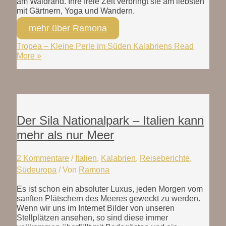
am Waldrand. Ihre freie Zeit verbringt sie am liebsten
mit Gärtnern, Yoga und Wandern.
mehr über Ramona
Tropea – Kleine Perle im Süden Kalabriens
Read
More »
Der Sila Nationalpark – Italien kann
mehr als nur Meer
2 Kommentare
/
Italien
,
Kalabrien
,
Reiseberichte
,
Südeuropa
/ Von
Ramona
Es ist schon ein absoluter Luxus, jeden Morgen vom
sanften Plätschern des Meeres geweckt zu werden.
Wenn wir uns im Internet Bilder von unseren
Stellplätzen ansehen, so sind diese immer