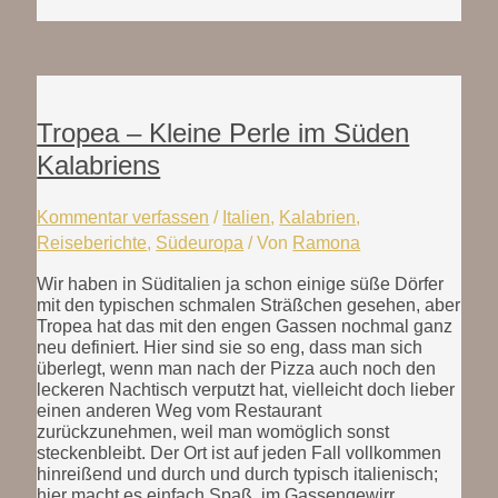
Tropea – Kleine Perle im Süden
Kalabriens
Kommentar verfassen
/
Italien
,
Kalabrien
,
Reiseberichte
,
Südeuropa
/ Von
Ramona
Wir haben in Süditalien ja schon einige süße Dörfer
mit den typischen schmalen Sträßchen gesehen, aber
Tropea hat das mit den engen Gassen nochmal ganz
neu definiert. Hier sind sie so eng, dass man sich
überlegt, wenn man nach der Pizza auch noch den
leckeren Nachtisch verputzt hat, vielleicht doch lieber
einen anderen Weg vom Restaurant
zurückzunehmen, weil man womöglich sonst
steckenbleibt. Der Ort ist auf jeden Fall vollkommen
hinreißend und durch und durch typisch italienisch;
hier macht es einfach Spaß, im Gassengewirr