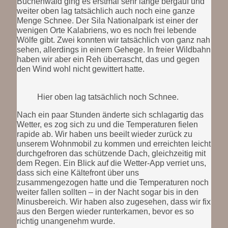
Buchenwald ging es erstmal sehr lange bergauf und
weiter oben lag tatsächlich auch noch eine ganze
Menge Schnee. Der Sila Nationalpark ist einer der
wenigen Orte Kalabriens, wo es noch frei lebende
Wölfe gibt. Zwei konnten wir tatsächlich von ganz nah
sehen, allerdings in einem Gehege. In freier Wildbahn
haben wir aber ein Reh überrascht, das und gegen
den Wind wohl nicht gewittert hatte.
Hier oben lag tatsächlich noch Schnee.
Nach ein paar Stunden änderte sich schlagartig das
Wetter, es zog sich zu und die Temperaturen fielen
rapide ab. Wir haben uns beeilt wieder zurück zu
unserem Wohnmobil zu kommen und erreichten leicht
durchgefroren das schützende Dach, gleichzeitig mit
dem Regen. Ein Blick auf die Wetter-App verriet uns,
dass sich eine Kältefront über uns
zusammengezogen hatte und die Temperaturen noch
weiter fallen sollten – in der Nacht sogar bis in den
Minusbereich. Wir haben also zugesehen, dass wir fix
aus den Bergen wieder runterkamen, bevor es so
richtig unangenehm wurde.