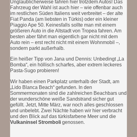
Unglaublicherweise fahren hier trotzdem Autos! Das
Fahrzeug der Wahl ist auch hier – wie offenbar auch
im restlichen Süden Italiens weit verbreitet – der alte
Fiat Panda (am liebsten in Türkis) oder ein kleiner
Piaggio Ape 50. Keinesfalls sollte man mit einem
größeren Auto in die Altstadt von Tropea fahren. Am
besten aber fährt man eigentlich gar nicht mit dem
Auto rein – erst recht nicht mit einem Wohnmobil –,
sondern parkt außerhalb.
Ein heißer Tipp von Jana und Dennis: Unbedingt „La
Bomba“, ein höllisch scharfes, aber extrem leckeres
Pasta-Sugo probieren!
Wir haben einen Parkplatz unterhalb der Stadt, am
„Lido Blanca Beach“ gefunden. In den
Sommermonaten sind die zahlreichen Beachbars und
der wunderschöne weiße Sandstrand sicher gut
gefüllt. Jetzt, Mitte März, war noch alles geschlossen
und unbelebt. Zwei Nächte haben wir hier verbracht
und den Blick auf das türkisfarbene Meer und die
Vulkaninsel Stromboli
genossen.