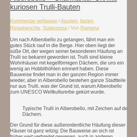
kuriosen Trulli-Bauten
Kommentar verfassen
/
Apulien
,
Italien
,
Reiseberichte
,
Südeuropa
/ Von
Ramona
Um nach Alberobello zu gelangen, fährt man ein
gutes Stück rauf in die Berge. Hier oben liegt der
süße Ort, der wegen seiner besonderen Häufung an
Trulli so bekannt geworden ist. Trulli sind kleine
Wohnhäuser mit kegelförmigen Dächern, die uns ein
wenig an Hobbithöhlen erinnert haben. Diese
Bauweise findet man in der ganzen Region immer
wieder, aber in Alberobello bestehen ganze Stadtteile
nur aus Trulli, was der Grund ist, warum Alberobello
zum UNESCO Weltkulturerbe gekürt wurde.
Typische Trulli in Alberobello, mit Zeichen auf den
Dächern.
Der Grund für diese außerordentliche Häufung dieser
Häuser ist ganz witzig: Die Bauweise an sich ist
früher weit verbreitet gewesen, auch in anderen