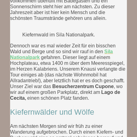
vollkommen überfüllt mit Badegästen und ein
Sonnenschirm steht hier am nächsten. Zu dieser
Jahreszeit aber ist hier kein Mensch und die
schönsten Traumstrände gehören uns allein.
Kiefernwald im Sila Nationalpark.
Dennoch war es mal wieder Zeit für ein bisschen
Wald und Berge und so sind wir rauf in den
Sila
Nationalpark
gefahren. Dieser liegt auf einem
Hochplateau, etwa 1400 m über dem Meeresspiegel,
im Herzen Kalabriens. Unserem Knausi verlangte die
Tour einiges ab (das nächste Wohnmobil hat
Allradantrieb!), aber letztlich hat er es doch geschafft.
Unser Ziel war das
Besucherzentrum Cupone
, wo
wir auf einem großen Parkplatz, direkt am
Lago de
Cecita,
einen schönen Platz fanden.
Kiefernwälder und Wölfe
Am nächsten Morgen sind wir früh zu einer
Wanderung aufgebrochen. Durch einen Kiefern- und