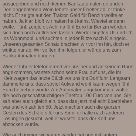
ausgegeben und noch keinen Bankautomaten gefunden.
Den angebotenen Wein lehnte unser Erretter ab, er trinke
nicht. Er zeigte auf den Traktor, Geld für Benzin wollte er
haben. Ja klar, bloß wir hatten halt keins. Wieviel er denn
wolle. Fünf, zeigte er. Ach, na fünf Euro für Benzin würden
sich doch noch auftreiben lassen. Wieder hüpften Uli und ich
ins Wohnmobil und suchten in jeder Ritze nach Kleingeld.
Unseren gesamten Schatz brachten wir vor ihn hin, doch er
winkte nur ab. Wir sollten ihm folgen, er würde uns zum
Bankautomaten bringen.
Wieder fuhr er telefonierend vor uns her und an seinem Haus
angekommen, wartete schon seine Frau auf uns, die im
Kleinwagen das letzte Stück vor uns ins Dorf fuhr. Langsam
dämmerte uns, dass soviel Aufwand wohl kaum wegen fünf
Euro betrieben wurde. Am Automaten angekommen, wollte
die noch geschäftstüchtigere Ehefrau 100 Euro von uns. Sie
sah aber auch gleich ein, dass das jetzt mal echt übertrieben
war und wir zahlten 50. Jetzt machten auch die ganzen
Gesten des Schäfers für uns Sinn: er hatte nach anderen
Lösungen gesucht, weil er wusste, dass der Kerl uns
abzocken würde.
Wie auch immer, wir waren wieder frei und mit lautem