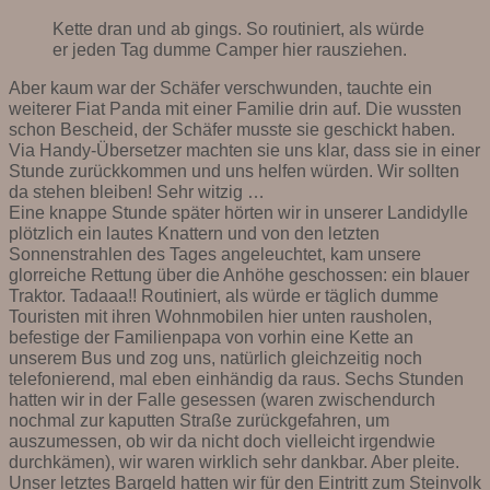
Kette dran und ab gings. So routiniert, als würde
er jeden Tag dumme Camper hier rausziehen.
Aber kaum war der Schäfer verschwunden, tauchte ein
weiterer Fiat Panda mit einer Familie drin auf. Die wussten
schon Bescheid, der Schäfer musste sie geschickt haben.
Via Handy-Übersetzer machten sie uns klar, dass sie in einer
Stunde zurückkommen und uns helfen würden. Wir sollten
da stehen bleiben! Sehr witzig …
Eine knappe Stunde später hörten wir in unserer Landidylle
plötzlich ein lautes Knattern und von den letzten
Sonnenstrahlen des Tages angeleuchtet, kam unsere
glorreiche Rettung über die Anhöhe geschossen: ein blauer
Traktor. Tadaaa!! Routiniert, als würde er täglich dumme
Touristen mit ihren Wohnmobilen hier unten rausholen,
befestige der Familienpapa von vorhin eine Kette an
unserem Bus und zog uns, natürlich gleichzeitig noch
telefonierend, mal eben einhändig da raus. Sechs Stunden
hatten wir in der Falle gesessen (waren zwischendurch
nochmal zur kaputten Straße zurückgefahren, um
auszumessen, ob wir da nicht doch vielleicht irgendwie
durchkämen), wir waren wirklich sehr dankbar. Aber pleite.
Unser letztes Bargeld hatten wir für den Eintritt zum Steinvolk