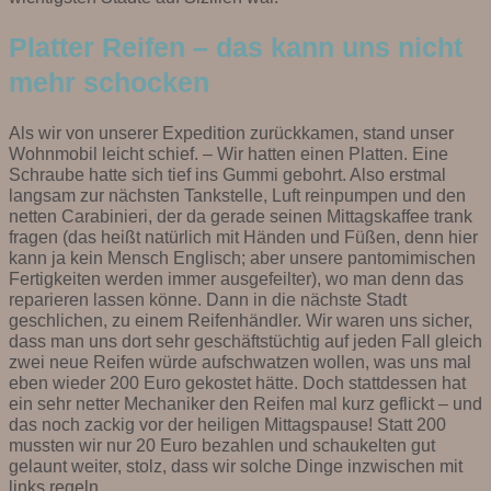
Platter Reifen – das kann uns nicht
mehr schocken
Als wir von unserer Expedition zurückkamen, stand unser
Wohnmobil leicht schief. – Wir hatten einen Platten. Eine
Schraube hatte sich tief ins Gummi gebohrt. Also erstmal
langsam zur nächsten Tankstelle, Luft reinpumpen und den
netten Carabinieri, der da gerade seinen Mittagskaffee trank
fragen (das heißt natürlich mit Händen und Füßen, denn hier
kann ja kein Mensch Englisch; aber unsere pantomimischen
Fertigkeiten werden immer ausgefeilter), wo man denn das
reparieren lassen könne. Dann in die nächste Stadt
geschlichen, zu einem Reifenhändler. Wir waren uns sicher,
dass man uns dort sehr geschäftstüchtig auf jeden Fall gleich
zwei neue Reifen würde aufschwatzen wollen, was uns mal
eben wieder 200 Euro gekostet hätte. Doch stattdessen hat
ein sehr netter Mechaniker den Reifen mal kurz geflickt – und
das noch zackig vor der heiligen Mittagspause! Statt 200
mussten wir nur 20 Euro bezahlen und schaukelten gut
gelaunt weiter, stolz, dass wir solche Dinge inzwischen mit
links regeln.