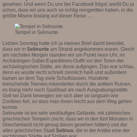
gesehen. Und wenn Du uns bei Facebook folgst, weißt Du ja
schon, dass wir uns auch so richtig reingeritten haben, in die
größte Misere bislang auf dieser Reise …
Tempel in Selinunte.
Letzten Sonntag hatte ich ja meinen Brief damit beendet,
dass wir in
Selinunte
am Strand angekommen waren. Gleich
am nächsten Morgen standen wir um Punkt neun Uhr, im
Archäologen-Safari-Expeditions-Outfit vor den Toren der
archäologischen Stätte, als diese aufgingen. Das war schlau,
denn es wurde recht schnell ziemlich heiß und außerdem
kamen an dem Tag viele Schulklassen. Hunderte
kreischende Teenies mäanderten durch die antiken Ruinen,
es klang mehr nach Spaßbad als nach Ausgrabungsstätte.
Gott sei Dank bewegten sie sich aber so langsam wie
Zombies fort, so dass man ihnen leicht aus dem Weg gehen
konnte.
Selinunte ist ein sehr weitläufiges Gelände, mit zahlreichen
griechischen Tempeln (nicht, dass wir in den fünf Monaten in
Griechenland nicht genug davon gesehen hätten) und der
alten griechischen Stadt
Selinus
, die in der Antike eine der
wichtigsten Städte auf Sizilien war.