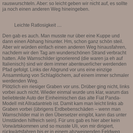
rauswurschteln. Aber: so leicht geben wir nicht auf, es sollte
ja noch einen anderen Weg hineingeben.
Leichte Ratlosigkeit …
Den gab es auch. Man musste nur über eine Kuppe und
dann einen Abhang hinunter. Hm, schon ganz schön steil.
Aber wir würden einfach einen anderen Weg hinausfahren,
nachdem wir den Tag am wunderschönen Strand verbracht
hatten. Alle Warnschilder ignorierend (die waren ja eh auf
Italienisch) sind wir dem immer abenteuerlicher werdenden
Pfad gefolgt. Links der Abgrund vor uns eine einzige
Ansammlung von Schlaglöchern, auf einem immer schmaler
werdenden Weg.
Plötzlich ein riesiger Graben vor uns. Drüber ging nicht, links
vorbei auch nicht. Wieder einmal wurde uns klar, warum das
beliebteste Auto der Einheimischen das alte Fiat Panda-
Modell mit Allradantrieb ist. Damit kam man leicht links ab
Graben vorbei (übrigens Erdbebenschäden – wenn man
Warnschilder mal in den Übersetzer eingibt, kann das unter
Umständen hilfreich sein). Für uns gab es hier aber kein
Vorwärtskommen und so musste Uli, von mir dirigiert,
rückwärtsfahren bis er in einem abzweigenden Feldweg