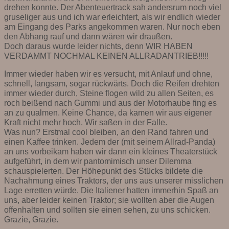
drehen konnte. Der Abenteuertrack sah andersrum noch viel
gruseliger aus und ich war erleichtert, als wir endlich wieder
am Eingang des Parks angekommen waren. Nur noch eben
den Abhang rauf und dann wären wir draußen.
Doch daraus wurde leider nichts, denn WIR HABEN
VERDAMMT NOCHMAL KEINEN ALLRADANTRIEB!!!!!
Immer wieder haben wir es versucht, mit Anlauf und ohne,
schnell, langsam, sogar rückwärts. Doch die Reifen drehten
immer wieder durch, Steine flogen wild zu allen Seiten, es
roch beißend nach Gummi und aus der Motorhaube fing es
an zu qualmen. Keine Chance, da kamen wir aus eigener
Kraft nicht mehr hoch. Wir saßen in der Falle.
Was nun? Erstmal cool bleiben, an den Rand fahren und
einen Kaffee trinken. Jedem der (mit seinem Allrad-Panda)
an uns vorbeikam haben wir dann ein kleines Theaterstück
aufgeführt, in dem wir pantomimisch unser Dilemma
schauspielerten. Der Höhepunkt des Stücks bildete die
Nachahmung eines Traktors, der uns aus unserer misslichen
Lage erretten würde. Die Italiener hatten immerhin Spaß an
uns, aber leider keinen Traktor; sie wollten aber die Augen
offenhalten und sollten sie einen sehen, zu uns schicken.
Grazie, Grazie.