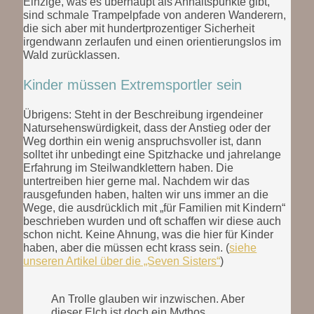
Einzige, was es überhaupt als Anhaltspunkte gibt,
sind schmale Trampelpfade von anderen Wanderern,
die sich aber mit hundertprozentiger Sicherheit
irgendwann zerlaufen und einen orientierungslos im
Wald zurücklassen.
Kinder müssen Extremsportler sein
Übrigens: Steht in der Beschreibung irgendeiner
Natursehenswürdigkeit, dass der Anstieg oder der
Weg dorthin ein wenig anspruchsvoller ist, dann
solltet ihr unbedingt eine Spitzhacke und jahrelange
Erfahrung im Steilwandklettern haben. Die
untertreiben hier gerne mal. Nachdem wir das
rausgefunden haben, halten wir uns immer an die
Wege, die ausdrücklich mit „für Familien mit Kindern“
beschrieben wurden und oft schaffen wir diese auch
schon nicht. Keine Ahnung, was die hier für Kinder
haben, aber die müssen echt krass sein. (
siehe
unseren Artikel über die „Seven Sisters“
)
An Trolle glauben wir inzwischen. Aber
dieser Elch ist doch ein Mythos.