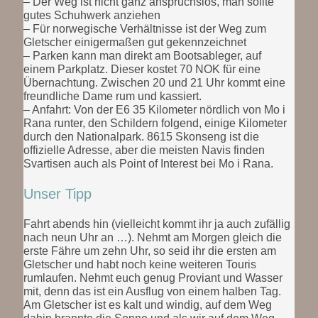
– Der Weg ist nicht ganz anspruchslos, man sollte
gutes Schuhwerk anziehen
– Für norwegische Verhältnisse ist der Weg zum
Gletscher einigermaßen gut gekennzeichnet
– Parken kann man direkt am Bootsableger, auf
einem Parkplatz. Dieser kostet 70 NOK für eine
Übernachtung. Zwischen 20 und 21 Uhr kommt eine
freundliche Dame rum und kassiert.
– Anfahrt: Von der E6 35 Kilometer nördlich von Mo i
Rana runter, den Schildern folgend, einige Kilometer
durch den Nationalpark. 8615 Skonseng ist die
offizielle Adresse, aber die meisten Navis finden
Svartisen auch als Point of Interest bei Mo i Rana.
Unser Tipp
Fahrt abends hin (vielleicht kommt ihr ja auch zufällig
nach neun Uhr an …). Nehmt am Morgen gleich die
erste Fähre um zehn Uhr, so seid ihr die ersten am
Gletscher und habt noch keine weiteren Touris
rumlaufen. Nehmt euch genug Proviant und Wasser
mit, denn das ist ein Ausflug von einem halben Tag.
Am Gletscher ist es kalt und windig, auf dem Weg