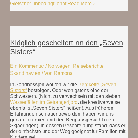
Gletscher unbedingt lohnt
Read More »
Kläglich gescheitert an den „Seven
Sisters“
Ein Kommentar
/
Norwegen
,
Reiseberichte
,
Skandinavien
/ Von
Ramona
In Sandnessjön wollten wir die
Bergkette „Seven
Sisters“
besteigen. Oder wenigstens eine der
Schwestern. (Nicht zu verwechseln mit den sieben
Wasserfällen im Geirangerfjord
, die kreativerweise
ebenfalls „Seven Sisters“ heißen). Aus früheren
Erfahrungen schlauer geworden, haben wir uns
genau informiert und den Berg ausgesucht (den
Skjaeringen), in dessen Beschreibung stand, dass er
der einfachste und der Weg geeignet für Familien mit
Kindern sei.