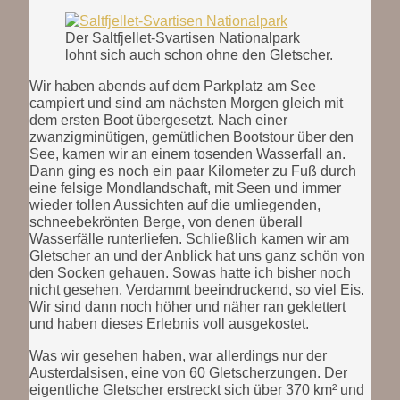
Der Saltfjellet-Svartisen Nationalpark
lohnt sich auch schon ohne den Gletscher.
Wir haben abends auf dem Parkplatz am See
campiert und sind am nächsten Morgen gleich mit
dem ersten Boot übergesetzt. Nach einer
zwanzigminütigen, gemütlichen Bootstour über den
See, kamen wir an einem tosenden Wasserfall an.
Dann ging es noch ein paar Kilometer zu Fuß durch
eine felsige Mondlandschaft, mit Seen und immer
wieder tollen Aussichten auf die umliegenden,
schneebekrönten Berge, von denen überall
Wasserfälle runterliefen. Schließlich kamen wir am
Gletscher an und der Anblick hat uns ganz schön von
den Socken gehauen. Sowas hatte ich bisher noch
nicht gesehen. Verdammt beeindruckend, so viel Eis.
Wir sind dann noch höher und näher ran geklettert
und haben dieses Erlebnis voll ausgekostet.
Was wir gesehen haben, war allerdings nur der
Austerdalsisen, eine von 60 Gletscherzungen. Der
eigentliche Gletscher erstreckt sich über 370 km² und