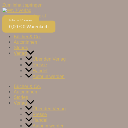
Zum Inhalt springen
Instagram
Facebook-f
Mein Konto
0,00
€
0
Warenkorb
Bücher & Co.
Autor:innen
Stories
Verlag
Über den Verlag
Presse
Handel
Autor:in werden
Bücher & Co.
Autor:innen
Stories
Verlag
Über den Verlag
Presse
Handel
Autor:in werden