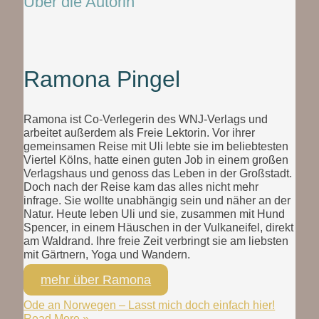
Über die Autorin
Ramona Pingel
Ramona ist Co-Verlegerin des WNJ-Verlags und
arbeitet außerdem als Freie Lektorin. Vor ihrer
gemeinsamen Reise mit Uli lebte sie im beliebtesten
Viertel Kölns, hatte einen guten Job in einem großen
Verlagshaus und genoss das Leben in der Großstadt.
Doch nach der Reise kam das alles nicht mehr
infrage. Sie wollte unabhängig sein und näher an der
Natur. Heute leben Uli und sie, zusammen mit Hund
Spencer, in einem Häuschen in der Vulkaneifel, direkt
am Waldrand. Ihre freie Zeit verbringt sie am liebsten
mit Gärtnern, Yoga und Wandern.
mehr über Ramona
Ode an Norwegen – Lasst mich doch einfach hier!
Read More »