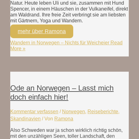
Natur. Heute leben Uli und sie, zusammen mit Hund
Spencer, in einem Häuschen in der Vulkaneifel, direkt
am Waldrand. Ihre freie Zeit verbringt sie am liebsten
mit Gärtnern, Yoga und Wandern.
mehr über Ramona
Wandern in Norwegen – Nichts für Weicheier
Read
More »
Ode an Norwegen – Lasst mich
doch einfach hier!
Kommentar verfassen
/
Norwegen
,
Reiseberichte
,
Skandinavien
/ Von
Ramona
Also Schweden war ja schon wirklich richtig schön,
mit den unzähligen Seen, toller Landschaft, den