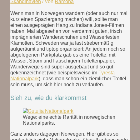
Skandinavien
/ Von
Ramona
Wenn man in Norwegen wandern (oder auch nur mal
kurz einen Spaziergang machen) will, sollte man
einen ausgeprägten Hang zu Indiana Jones-Filmen
haben. Mal abgesehen von verdammt guten, frisch
imprägnierten Wanderschuhen und Wasserfesten
Klamotten. Schweden war ja fast strebermäßig
aufgeräumt und tiptop organisiert: An jedem noch so
abgelegenen Parkplatz gab es eine Toilette, mit
Wasser, Strom und flauschigem Toilettenpapier.
Wanderwege sind super ausgebaut und so gut
gekennzeichnet (wie beispielsweise im
Tyresta
Nationalpark
), dass man schon ein ziemlicher Trottel
sein muss, um sich hier noch zu verlaufen.
Sieh zu, wie du klarkommst
Wege: eine echte Rarität in norwegischen
Nationalparks.
Ganz anders dagegen Norwegen. Hier gibt es so
unglaublich viele Nationalparks, überall sehenswerte