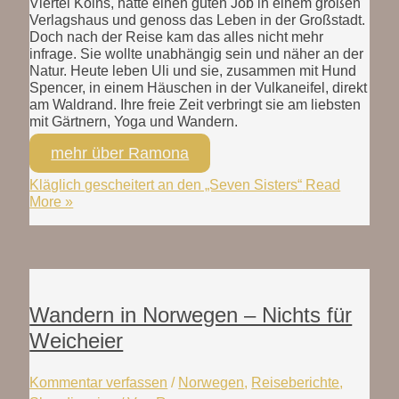
Viertel Kölns, hatte einen guten Job in einem großen
Verlagshaus und genoss das Leben in der Großstadt.
Doch nach der Reise kam das alles nicht mehr
infrage. Sie wollte unabhängig sein und näher an der
Natur. Heute leben Uli und sie, zusammen mit Hund
Spencer, in einem Häuschen in der Vulkaneifel, direkt
am Waldrand. Ihre freie Zeit verbringt sie am liebsten
mit Gärtnern, Yoga und Wandern.
mehr über Ramona
Kläglich gescheitert an den „Seven Sisters“
Read
More »
Wandern in Norwegen – Nichts für
Weicheier
Kommentar verfassen
/
Norwegen
,
Reiseberichte
,