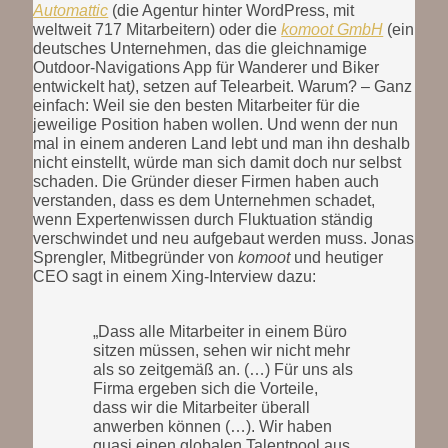
Automattic
(die Agentur hinter WordPress, mit
weltweit 717 Mitarbeitern) oder die
komoot GmbH
(ein
deutsches Unternehmen, das die gleichnamige
Outdoor-Navigations App für Wanderer und Biker
entwickelt hat
)
, setzen auf Telearbeit. Warum? – Ganz
einfach: Weil sie den besten Mitarbeiter für die
jeweilige Position haben wollen. Und wenn der nun
mal in einem anderen Land lebt und man ihn deshalb
nicht einstellt, würde man sich damit doch nur selbst
schaden. Die Gründer dieser Firmen haben auch
verstanden, dass es dem Unternehmen schadet,
wenn Expertenwissen durch Fluktuation ständig
verschwindet und neu aufgebaut werden muss. Jonas
Sprengler, Mitbegründer von
komoot
und heutiger
CEO sagt in einem Xing-Interview dazu:
„Dass alle Mitarbeiter in einem Büro
sitzen müssen, sehen wir nicht mehr
als so zeitgemäß an. (…) Für uns als
Firma ergeben sich die Vorteile,
dass wir die Mitarbeiter überall
anwerben können (…). Wir haben
quasi einen globalen Talentpool aus