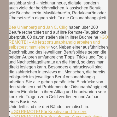
ausübbar sind – nicht nur neue, digitale, sondern
auch viele der herkömmlichen, klassischen Berufe,
wie Buchhalter*in, Musiklehrer*in, Redakteur*in oder
Übersetzer*in eignen sich für die Ortsunabhängigkeit.
Bea Uhlenberg und Jan C. Ollig
haben über 200
Berufe recherchiert und auf ihre Remote-Tauglichkeit
überprüft. 88 davon stellen sie in ihrer Buchreihe
»GO
REMOTE! – Ab jetzt ortsunabhängig arbeiten und
selbstbestimmt leben«
vor. Neben einer ausführlichen
Beschreibung des jeweiligen Berufsbildes geben die
beiden Autoren umfangreiche Tipps, Tricks und Tools
und Nachschlageliteratur an die Hand, so dass man
direkt loslegen kann. Besonders eindrucksvoll sind
die zahlreichen Interviews mit Menschen, die bereits
erfolgreich im jeweiligen Beruf ortsunabhängig
arbeiten. Sie alle geben persönliche Eindrücke von
den Vorteilen und Problemen der Ortsunabhängigkeit,
bieten Einblicke in ihren Alltag und beantworten sehr
konkrete Fragen zum Geld verdienen und Aufbau
eines Business.
Unterteilt sind die drei Bände thematisch in:
•
»GO REMOTE! Für Kreative und Texter«
•
»GO REMOTE! Für Soziale und Kommunikative«