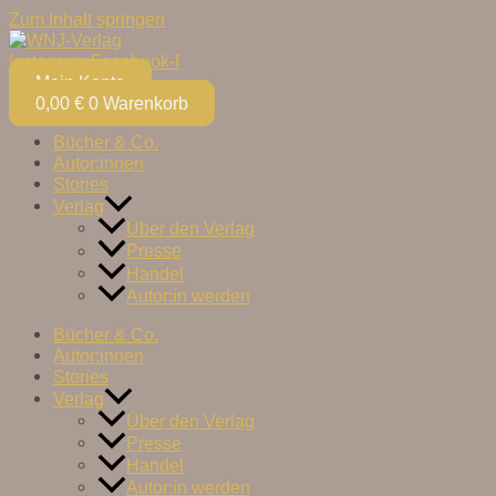
Zum Inhalt springen
Instagram
Facebook-f
Mein Konto
0,00
€
0
Warenkorb
Bücher & Co.
Autor:innen
Stories
Verlag
Über den Verlag
Presse
Handel
Autor:in werden
Bücher & Co.
Autor:innen
Stories
Verlag
Über den Verlag
Presse
Handel
Autor:in werden