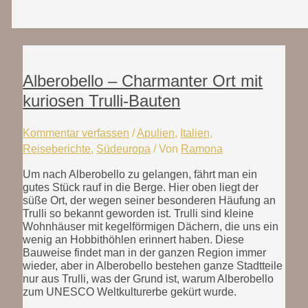
Alberobello – Charmanter Ort mit
kuriosen Trulli-Bauten
Kommentar verfassen
/
Apulien
,
Italien
,
Reiseberichte
,
Südeuropa
/ Von
Ramona
Um nach Alberobello zu gelangen, fährt man ein
gutes Stück rauf in die Berge. Hier oben liegt der
süße Ort, der wegen seiner besonderen Häufung an
Trulli so bekannt geworden ist. Trulli sind kleine
Wohnhäuser mit kegelförmigen Dächern, die uns ein
wenig an Hobbithöhlen erinnert haben. Diese
Bauweise findet man in der ganzen Region immer
wieder, aber in Alberobello bestehen ganze Stadtteile
nur aus Trulli, was der Grund ist, warum Alberobello
zum UNESCO Weltkulturerbe gekürt wurde.