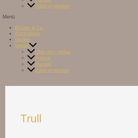
Autor:in werden
Menü
Bücher & Co.
Autor:innen
Stories
Verlag
Über den Verlag
Presse
Handel
Autor:in werden
Trull