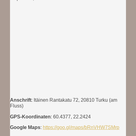
Anschrift
: Itäinen Rantakatu 72, 20810 Turku (am
Fluss)
GPS-Koordinaten
: 60.4377, 22.2424
Google Maps
:
https://goo.gl/maps/bRnVHW7SMrp