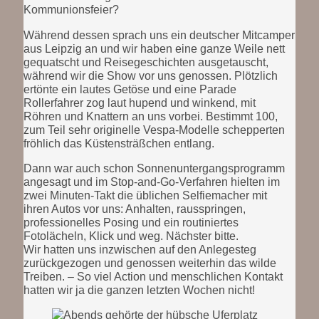
Kommunionsfeier?
Während dessen sprach uns ein deutscher Mitcamper
aus Leipzig an und wir haben eine ganze Weile nett
gequatscht und Reisegeschichten ausgetauscht,
während wir die Show vor uns genossen. Plötzlich
ertönte ein lautes Getöse und eine Parade
Rollerfahrer zog laut hupend und winkend, mit
Röhren und Knattern an uns vorbei. Bestimmt 100,
zum Teil sehr originelle Vespa-Modelle schepperten
fröhlich das Küstensträßchen entlang.
Dann war auch schon Sonnenuntergangsprogramm
angesagt und im Stop-and-Go-Verfahren hielten im
zwei Minuten-Takt die üblichen Selfiemacher mit
ihren Autos vor uns: Anhalten, rausspringen,
professionelles Posing und ein routiniertes
Fotolächeln, Klick und weg. Nächster bitte.
Wir hatten uns inzwischen auf den Anlegesteg
zurückgezogen und genossen weiterhin das wilde
Treiben. – So viel Action und menschlichen Kontakt
hatten wir ja die ganzen letzten Wochen nicht!