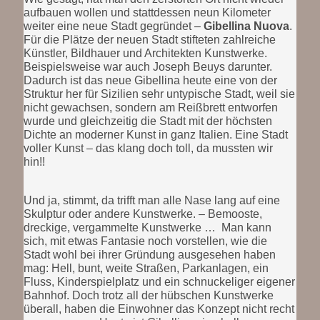
aufbauen wollen und stattdessen neun Kilometer
weiter eine neue Stadt gegründet –
Gibellina Nuova
.
Für die Plätze der neuen Stadt stifteten zahlreiche
Künstler, Bildhauer und Architekten Kunstwerke.
Beispielsweise war auch Joseph Beuys darunter.
Dadurch ist das neue Gibellina heute eine von der
Struktur her für Sizilien sehr untypische Stadt, weil sie
nicht gewachsen, sondern am Reißbrett entworfen
wurde und gleichzeitig die Stadt mit der höchsten
Dichte an moderner Kunst in ganz Italien. Eine Stadt
voller Kunst – das klang doch toll, da mussten wir
hin!!
Und ja, stimmt, da trifft man alle Nase lang auf eine
Skulptur oder andere Kunstwerke. – Bemooste,
dreckige, vergammelte Kunstwerke … Man kann
sich, mit etwas Fantasie noch vorstellen, wie die
Stadt wohl bei ihrer Gründung ausgesehen haben
mag: Hell, bunt, weite Straßen, Parkanlagen, ein
Fluss, Kinderspielplatz und ein schnuckeliger eigener
Bahnhof. Doch trotz all der hübschen Kunstwerke
überall, haben die Einwohner das Konzept nicht recht