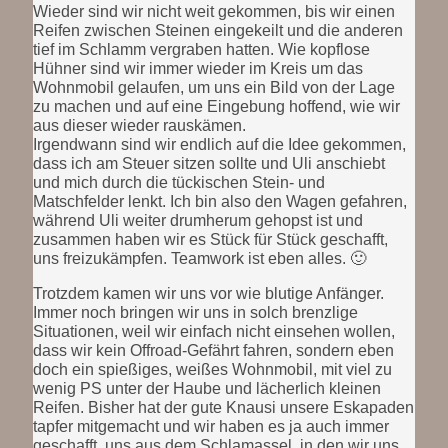
Wieder sind wir nicht weit gekommen, bis wir einen
Reifen zwischen Steinen eingekeilt und die anderen
tief im Schlamm vergraben hatten. Wie kopflose
Hühner sind wir immer wieder im Kreis um das
Wohnmobil gelaufen, um uns ein Bild von der Lage
zu machen und auf eine Eingebung hoffend, wie wir
aus dieser wieder rauskämen.
Irgendwann sind wir endlich auf die Idee gekommen,
dass ich am Steuer sitzen sollte und Uli anschiebt
und mich durch die tückischen Stein- und
Matschfelder lenkt. Ich bin also den Wagen gefahren,
während Uli weiter drumherum gehopst ist und
zusammen haben wir es Stück für Stück geschafft,
uns freizukämpfen. Teamwork ist eben alles. 🙂
Trotzdem kamen wir uns vor wie blutige Anfänger.
Immer noch bringen wir uns in solch brenzlige
Situationen, weil wir einfach nicht einsehen wollen,
dass wir kein Offroad-Gefährt fahren, sondern eben
doch ein spießiges, weißes Wohnmobil, mit viel zu
wenig PS unter der Haube und lächerlich kleinen
Reifen. Bisher hat der gute Knausi unsere Eskapaden
tapfer mitgemacht und wir haben es ja auch immer
geschafft, uns aus dem Schlamassel, in den wir uns