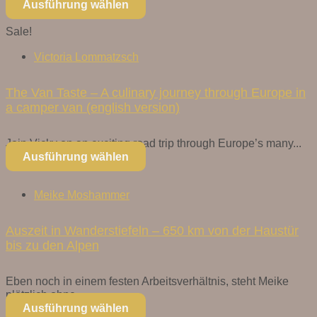
Ausführung wählen
Sale!
Victoria Lommatzsch
The Van Taste – A culinary journey through Europe in
a camper van (english version)
Join Vicky on an exciting road trip through Europe’s many...
Ausführung wählen
Meike Moshammer
Auszeit in Wanderstiefeln – 650 km von der Haustür
bis zu den Alpen
Eben noch in einem festen Arbeitsverhältnis, steht Meike
plötzlich ohne...
Ausführung wählen