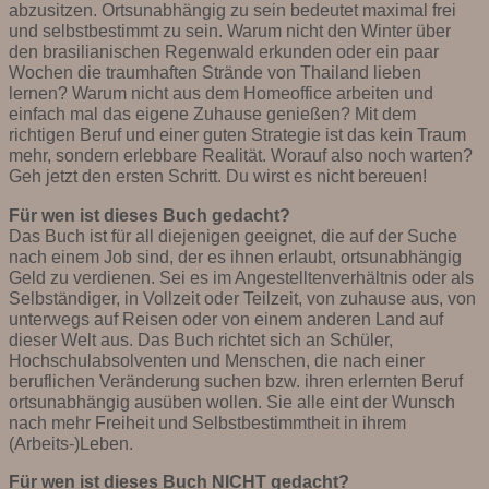
abzusitzen. Ortsunabhängig zu sein bedeutet maximal frei
und selbstbestimmt zu sein. Warum nicht den Winter über
den brasilianischen Regenwald erkunden oder ein paar
Wochen die traumhaften Strände von Thailand lieben
lernen? Warum nicht aus dem Homeoffice arbeiten und
einfach mal das eigene Zuhause genießen? Mit dem
richtigen Beruf und einer guten Strategie ist das kein Traum
mehr, sondern erlebbare Realität. Worauf also noch warten?
Geh jetzt den ersten Schritt. Du wirst es nicht bereuen!
Für wen ist dieses Buch gedacht?
Das Buch ist für all diejenigen geeignet, die auf der Suche
nach einem Job sind, der es ihnen erlaubt, ortsunabhängig
Geld zu verdienen. Sei es im Angestelltenverhältnis oder als
Selbständiger, in Vollzeit oder Teilzeit, von zuhause aus, von
unterwegs auf Reisen oder von einem anderen Land auf
dieser Welt aus. Das Buch richtet sich an Schüler,
Hochschulabsolventen und Menschen, die nach einer
beruflichen Veränderung suchen bzw. ihren erlernten Beruf
ortsunabhängig ausüben wollen. Sie alle eint der Wunsch
nach mehr Freiheit und Selbstbestimmtheit in ihrem
(Arbeits-)Leben.
Für wen ist dieses Buch NICHT gedacht?