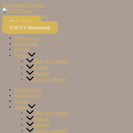
Zum Inhalt springen
Instagram
Facebook-f
Mein Konto
0,00
€
0
Warenkorb
Bücher & Co.
Autor:innen
Stories
Verlag
Über den Verlag
Presse
Handel
Autor:in werden
Bücher & Co.
Autor:innen
Stories
Verlag
Über den Verlag
Presse
Handel
Autor:in werden