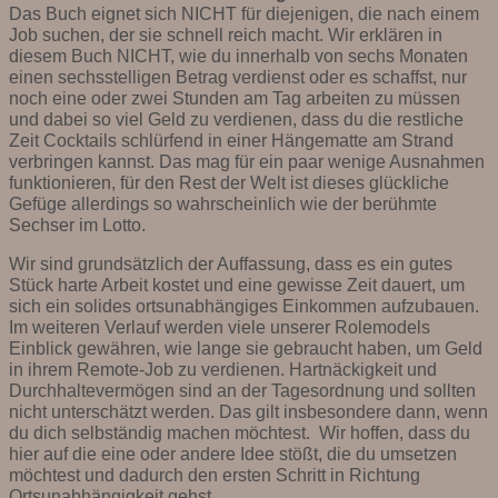
Das Buch eignet sich NICHT für diejenigen, die nach einem
Job suchen, der sie schnell reich macht. Wir erklären in
diesem Buch NICHT, wie du innerhalb von sechs Monaten
einen sechsstelligen Betrag verdienst oder es schaffst, nur
noch eine oder zwei Stunden am Tag arbeiten zu müssen
und dabei so viel Geld zu verdienen, dass du die restliche
Zeit Cocktails schlürfend in einer Hängematte am Strand
verbringen kannst. Das mag für ein paar wenige Ausnahmen
funktionieren, für den Rest der Welt ist dieses glückliche
Gefüge allerdings so wahrscheinlich wie der berühmte
Sechser im Lotto.
Wir sind grundsätzlich der Auffassung, dass es ein gutes
Stück harte Arbeit kostet und eine gewisse Zeit dauert, um
sich ein solides ortsunabhängiges Einkommen aufzubauen.
Im weiteren Verlauf werden viele unserer Rolemodels
Einblick gewähren, wie lange sie gebraucht haben, um Geld
in ihrem Remote-Job zu verdienen. Hartnäckigkeit und
Durchhaltevermögen sind an der Tagesordnung und sollten
nicht unterschätzt werden. Das gilt insbesondere dann, wenn
du dich selbständig machen möchtest. Wir hoffen, dass du
hier auf die eine oder andere Idee stößt, die du umsetzen
möchtest und dadurch den ersten Schritt in Richtung
Ortsunabhängigkeit gehst.