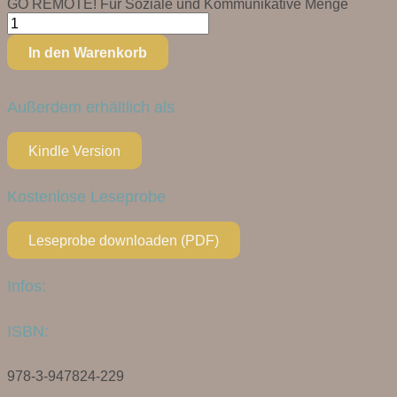
GO REMOTE! Für Soziale und Kommunikative Menge
In den Warenkorb
Außerdem erhältlich als
Kindle Version
Kostenlose Leseprobe
Leseprobe downloaden (PDF)
Infos:
ISBN:
978-3-947824-229