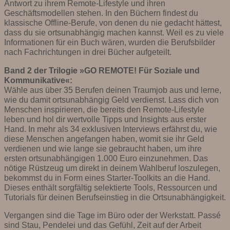
Antwort zu ihrem Remote-Lifestyle und ihren
Geschäftsmodellen stehen. In den Büchern findest du
klassische Offline-Berufe, von denen du nie gedacht hättest,
dass du sie ortsunabhängig machen kannst. Weil es zu viele
Informationen für ein Buch wären, wurden die Berufsbilder
nach Fachrichtungen in drei Bücher aufgeteilt.
Band 2 der Trilogie »GO REMOTE! Für Soziale und
Kommunikative«:
Wähle aus über 35 Berufen deinen Traumjob aus und lerne,
wie du damit ortsunabhängig Geld verdienst. Lass dich von
Menschen inspirieren, die bereits den Remote-Lifestyle
leben und hol dir wertvolle Tipps und Insights aus erster
Hand. In mehr als 34 exklusiven Interviews erfährst du, wie
diese Menschen angefangen haben, womit sie ihr Geld
verdienen und wie lange sie gebraucht haben, um ihre
ersten ortsunabhängigen 1.000 Euro einzunehmen. Das
nötige Rüstzeug um direkt in deinem Wahlberuf loszulegen,
bekommst du in Form eines Starter-Toolkits an die Hand.
Dieses enthält sorgfältig selektierte Tools, Ressourcen und
Tutorials für deinen Berufseinstieg in die Ortsunabhängigkeit.
Vergangen sind die Tage im Büro oder der Werkstatt. Passé
sind Stau, Pendelei und das Gefühl, Zeit auf der Arbeit