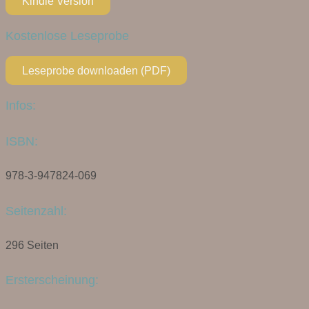
Kindle Version
Kostenlose Leseprobe
Leseprobe downloaden (PDF)
Infos:
ISBN:
978-3-947824-069
Seitenzahl:
296 Seiten
Ersterscheinung: