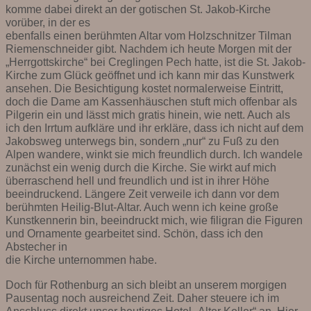
komme dabei direkt an der gotischen St. Jakob-Kirche
vorüber, in der es
ebenfalls einen berühmten Altar vom Holzschnitzer Tilman
Riemenschneider gibt. Nachdem ich heute Morgen mit der
„Herrgottskirche“ bei Creglingen Pech hatte, ist die St. Jakob-
Kirche zum Glück geöffnet und ich kann mir das Kunstwerk
ansehen. Die Besichtigung kostet normalerweise Eintritt,
doch die Dame am Kassenhäuschen stuft mich offenbar als
Pilgerin ein und lässt mich gratis hinein, wie nett. Auch als
ich den Irrtum aufkläre und ihr erkläre, dass ich nicht auf dem
Jakobsweg unterwegs bin, sondern „nur“ zu Fuß zu den
Alpen wandere, winkt sie mich freundlich durch. Ich wandele
zunächst ein wenig durch die Kirche. Sie wirkt auf mich
überraschend hell und freundlich und ist in ihrer Höhe
beeindruckend. Längere Zeit verweile ich dann vor dem
berühmten Heilig-Blut-Altar. Auch wenn ich keine große
Kunstkennerin bin, beeindruckt mich, wie filigran die Figuren
und Ornamente gearbeitet sind. Schön, dass ich den
Abstecher in
die Kirche unternommen habe.
Doch für Rothenburg an sich bleibt an unserem morgigen
Pausentag noch ausreichend Zeit. Daher steuere ich im
Anschluss direkt unser heutiges Hotel „Alter Keller“ an. Hier