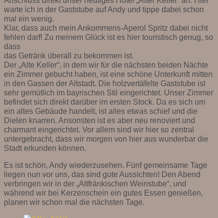
warte ich in der Gaststube auf Andy und tippe dabei schon
mal ein wenig.
Klar, dass auch mein Ankommens-Aperol Spritz dabei nicht
fehlen darf! Zu meinem Glück ist es hier touristisch genug, so
dass
das Getränk überall zu bekommen ist.
Der „Alte Keller“, in dem wir für die nächsten beiden Nächte
ein Zimmer gebucht haben, ist eine schöne Unterkunft mitten
in den Gassen der Altstadt. Die holzvertäfelte Gaststube ist
sehr gemütlich im bayrischen Stil eingerichtet. Unser Zimmer
befindet sich direkt darüber im ersten Stock. Da es sich um
ein altes Gebäude handelt, ist alles etwas schief und die
Dielen knarren. Ansonsten ist es aber neu renoviert und
charmant eingerichtet. Vor allem sind wir hier so zentral
untergebracht, dass wir morgen von hier aus wunderbar die
Stadt erkunden können.
Es ist schön, Andy wiederzusehen. Fünf gemeinsame Tage
liegen nun vor uns, das sind gute Aussichten! Den Abend
verbringen wir in der „Altfränkischen Weinstube“, und
während wir bei Kerzenschein ein gutes Essen genießen,
planen wir schon mal die nächsten Tage.