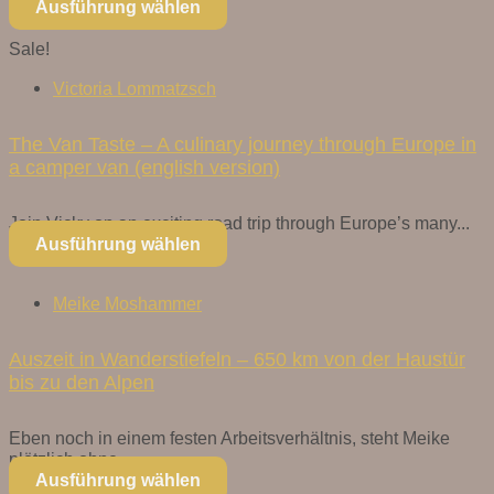
Ausführung wählen
Sale!
Victoria Lommatzsch
The Van Taste – A culinary journey through Europe in
a camper van (english version)
Join Vicky on an exciting road trip through Europe’s many...
Ausführung wählen
Meike Moshammer
Auszeit in Wanderstiefeln – 650 km von der Haustür
bis zu den Alpen
Eben noch in einem festen Arbeitsverhältnis, steht Meike
plötzlich ohne...
Ausführung wählen