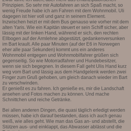
Prinzipien. So sehr mir Autofahren an sich Spaß macht, so
wenig Freude habe ich am Fahren mit dem Wohnmobil. Uli
dagegen ist hier voll und ganz in seinem Element.
Inzwischen heizt er mit dem Bus genauso wie vorher mit dem
alten Yaris. Wie ein Kapitän steuert er sein Schiff sicher, aber
lässig mit der linken Hand, während er sich, den rechten
Ellbogen auf der Armlehne abgestützt, gedankenversunken
im Bart krault. Alle paar Minuten (auf der E6 in Norwegen
eher alle paar Sekunden) kommt uns ein anderes
Wohnmobil entgegen und Wohnmobilfahrer grüßen sich
gegenseitig. So wie Motorradfahrer und Hundebesitzer,
wenn sie sich begegnen. In diesem Fall geht Ulis Hand kurz
weg vom Bart und lässig aus dem Handgelenk werden zwei
Finger zum Gruß gehoben, um gleich danach wieder im Bart
zu verschwinden.
Er genießt es zu fahren. Ich genieße es, mir die Landschaft
ansehen und Fotos machen zu können. Und mache
Schnittchen und reiche Getränke.
Bei allen anderen Dingen, die quasi täglich erledigt werden
müssen, habe ich darauf bestanden, dass ich auch genau
weiß, wie alles geht. Wie man das Gas an- und abstellt, die
Stützen aus- und einklappt, das Abwasser ablässt und die