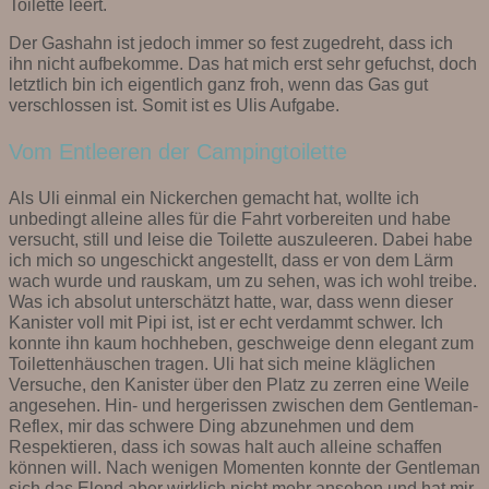
Toilette leert.
Der Gashahn ist jedoch immer so fest zugedreht, dass ich
ihn nicht aufbekomme. Das hat mich erst sehr gefuchst, doch
letztlich bin ich eigentlich ganz froh, wenn das Gas gut
verschlossen ist. Somit ist es Ulis Aufgabe.
Vom Entleeren der Campingtoilette
Als Uli einmal ein Nickerchen gemacht hat, wollte ich
unbedingt alleine alles für die Fahrt vorbereiten und habe
versucht, still und leise die Toilette auszuleeren. Dabei habe
ich mich so ungeschickt angestellt, dass er von dem Lärm
wach wurde und rauskam, um zu sehen, was ich wohl treibe.
Was ich absolut unterschätzt hatte, war, dass wenn dieser
Kanister voll mit Pipi ist, ist er echt verdammt schwer. Ich
konnte ihn kaum hochheben, geschweige denn elegant zum
Toilettenhäuschen tragen. Uli hat sich meine kläglichen
Versuche, den Kanister über den Platz zu zerren eine Weile
angesehen. Hin- und hergerissen zwischen dem Gentleman-
Reflex, mir das schwere Ding abzunehmen und dem
Respektieren, dass ich sowas halt auch alleine schaffen
können will. Nach wenigen Momenten konnte der Gentleman
sich das Elend aber wirklich nicht mehr ansehen und hat mir