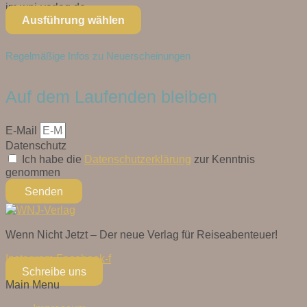
im wnj-verlag.de...
Ausführung wählen
Regelmäßige Infos zu Neuerscheinungen
Auf dem Laufenden bleiben
E-Mail
Datenschutz
Ich habe die
Datenschutzerklärung
zur Kenntnis
genommen
Senden
Wenn Nicht Jetzt – Der neue Verlag für Reiseabenteuer!
Instagram
Facebook-f
Schreibe uns
Main Menu