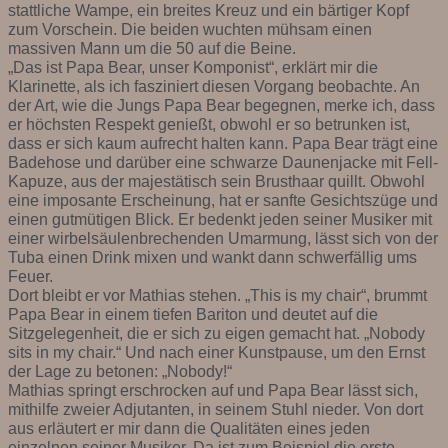
stattliche Wampe, ein breites Kreuz und ein bärtiger Kopf
zum Vorschein. Die beiden wuchten mühsam einen
massiven Mann um die 50 auf die Beine.
„Das ist Papa Bear, unser Komponist“, erklärt mir die
Klarinette, als ich fasziniert diesen Vorgang beobachte. An
der Art, wie die Jungs Papa Bear begegnen, merke ich, dass
er höchsten Respekt genießt, obwohl er so betrunken ist,
dass er sich kaum aufrecht halten kann. Papa Bear trägt eine
Badehose und darüber eine schwarze Daunenjacke mit Fell-
Kapuze, aus der majestätisch sein Brusthaar quillt. Obwohl
eine imposante Erscheinung, hat er sanfte Gesichtszüge und
einen gutmütigen Blick. Er bedenkt jeden seiner Musiker mit
einer wirbelsäulenbrechenden Umarmung, lässt sich von der
Tuba einen Drink mixen und wankt dann schwerfällig ums
Feuer.
Dort bleibt er vor Mathias stehen. „This is my chair“, brummt
Papa Bear in einem tiefen Bariton und deutet auf die
Sitzgelegenheit, die er sich zu eigen gemacht hat. „Nobody
sits in my chair.“ Und nach einer Kunstpause, um den Ernst
der Lage zu betonen: „Nobody!“
Mathias springt erschrocken auf und Papa Bear lässt sich,
mithilfe zweier Adjutanten, in seinem Stuhl nieder. Von dort
aus erläutert er mir dann die Qualitäten eines jeden
einzelnen seiner Musiker. Da ist zum Beispiel die erste