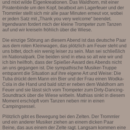
und mixt wilde Eigenkreationen. Das Waldhorn, mit einer
Piratenbinde um den Kopf, beatboxt am Lagerfeuer und der
Trommler stellt sich mir alle paar Minuten erneut vor, wobei
er jeden Satz mit „Thank you very welcome“ beendet.
Irgendwann fordert mich der kleine Trompeter zum Tanzen
auf und wir kreiseln fröhlich über die Wiese.
Die einzige Störung an diesem Abend ist das deutsche Paar
aus dem roten Kleinwagen, das plötzlich am Feuer steht und
uns bittet, doch ein wenig leiser zu sein. Man sei schließlich
im Nationalpark. Die beiden sind in etwa so alt wie wir und
ich bin heilfroh, dass der Spießer-Award des Abends nicht
an uns gegangen ist. Die sympathische Musiker-Truppe
entspannt die Situation auf ihre eigene Art und Weise: Die
Tuba drückt dem Mann ein Bier und der Frau einen Wodka-
Cola in die Hand und bald sitzt er neben dem Waldhorn am
Feuer und sie lässt sich vom Trompeter zum Dirty-Dancing-
Soundtrack über die Wiese wirbeln. Mathias sinkt in diesem
Moment erschöpft vom Tanzen neben mir in einen
Campingsessel.
Plötzlich gibt es Bewegung bei den Zelten. Der Trommler
und ein anderer Musiker ziehen an einem dicken Paar
Beine, das aus einem der Zelte ragt. Langsam kommen eine