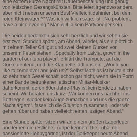
eine extrem kurze Nacht mit Dauerbeschallung und genug
von lettischen Gesangskünsten! Bitte feiert irgendwo anders,
aber nicht neben unserem Bus! Vielleicht dahinten, bei dem
roten Kleinwagen?“ Was ich wirklich sage, ist: „No problem,
have a nice evening.“ Man will ja kein Partypooper sein.
Die beiden bedanken sich sehr herzlich und wir sehen sie
erst zwei Stunden später, am Abend, wieder, als sie plötzlich
mit einem Teller Grillgut und zwei kleinen Gurken vor
unserem Feuer stehen. „Specialty from Latvia, grown in the
garden of our tuba player“, erklärt die Trompete, auf die
Gurke deutend, und die Klarinette lädt uns ein: „Would you
like to come over and join us?“ Selbst Mathias ist heute nicht
so sehr nach Gesellschaft, schon gar nicht, wenn sie in Form
einer Bande betrunkener lettischer Militär-Musiker
daherkommt, deren 80er-Jahre-Playlist kein Ende zu haben
scheint. Wir beraten uns kurz. „Wir können uns nachher ins
Bett legen, wieder kein Auge zumachen und uns die ganze
Nacht ärgern“, fasse ich die Situation zusammen, „oder wir
gehen rüber und haben vielleicht einen lustigen Abend.“
Eine Stunde später sitzen wir an einem großen Lagerfeuer
und lernen die restliche Truppe kennen. Die Tuba, der
passionierte Hobbygärtner, ist der Barkeeper heute Abend