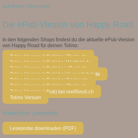
Auf deinem Tolino lesen
Die ePub-Version von Happy Road
In den folgenden Shops findest du die aktuelle ePub-Version
von Happy Road für deinen Tolino:
Tolino Version (ePub) bei Thalia.de
Tolino Version (ePub) bei Wetlbild.de
Tolino Version (ePub) bei eBook.de
Tolino Version (ePub) bei Hugendubel.de
Tolino Version (ePub) bei Bücher.de
Tolino Version (ePub) bei Thalia.at
Tolino Version (ePub) bei orellfüssli.ch
Tolino Version
Kostenlose Leseprobe
Leseprobe downloaden (PDF)